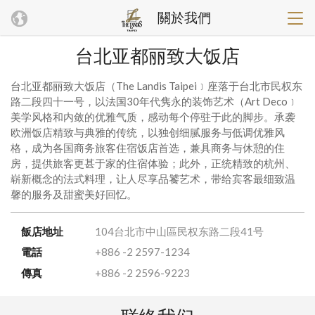
關於我們
台北亚都丽致大饭店
台北亚都丽致大饭店（The Landis Taipei﹞座落于台北市民权东
路二段四十一号，以法国30年代隽永的装饰艺术（Art Deco﹞
美学风格和内敛的优雅气质，感动每个停驻于此的脚步。承袭
欧洲饭店精致与典雅的传统，以独创细腻服务与低调优雅风
格，成为各国商务旅客住宿饭店首选，兼具商务与休憩的住
房，提供旅客更甚于家的住宿体验；此外，正统精致的杭州、
崭新概念的法式料理，让人尽享品饕艺术，带给宾客最细致温
馨的服务及甜蜜美好回忆。
飯店地址
104台北市中山區民权东路二段41号
電話
+886 -2 2597-1234
傳真
+886 -2 2596-9223