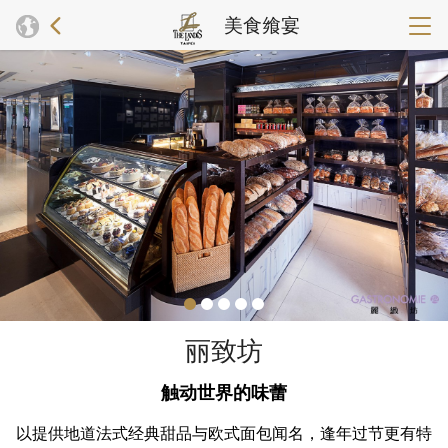
美食飨宴
丽致坊
触动世界的味蕾
以提供地道法式经典甜品与欧式面包闻名，逢年过节更有特