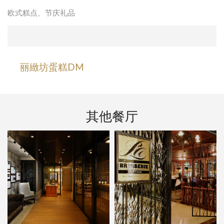
欧式糕点、节庆礼品
丽緻坊蛋糕DM
其他餐厅