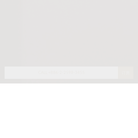
CALL +886-2-2598-3455
订房
最新消息
限时优惠
調酒大師北條智之 x 亞都麗緻大飯店 限
定餐會