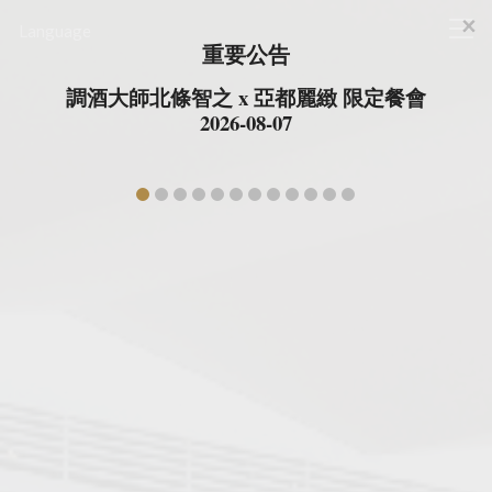
×
台北亚都丽致大饭店
Language
Cl
重要公告
調酒大師北條智之 x 亞都麗緻 限定餐會
2026-08-07
prev
ne