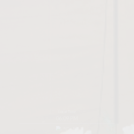
Local Time
06:09 PM
°C - °C