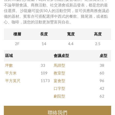
不論舉辦會議、商務活動、社交酒會或新品發表，都是您的最
佳選擇。 沙龍廳可提供50人的活動空間，並可供應商務會議必
備的器材。賓客亦可搭配選擇中西式的餐飲、雞尾酒，或者點
心、咖啡，讓您的活動更加豐富與自在。
樓層
長度
寬度
高度
2F
14
4.4
2.5
區域
會議桌型
桌型
坪數
33
馬蹄型
38
平方米
109
教室型
60
平方英尺
1173
宴會型
96
口字型
42
劇院型
62
聯絡我們