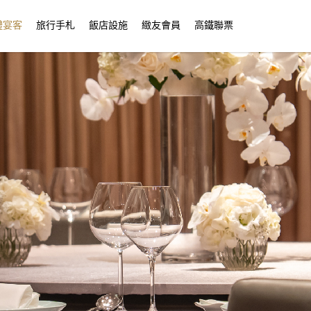
禮宴客
旅行手札
飯店設施
緻友會員
高鐵聯票