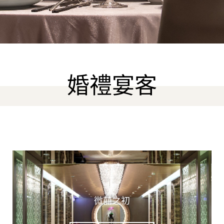
婚禮宴客
微囍之初
保證20萬元以上，享新人香氛洗護禮遇!