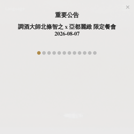
×
台北亞都麗緻大飯店
Language
Cl
重要公告
調酒大師北條智之 x 亞都麗緻 限定餐會
亞都
2026-08-07
prev
ne