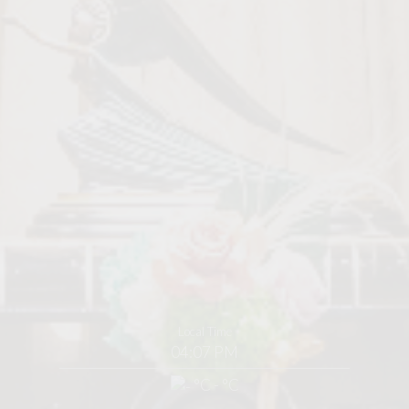
Local Time
04:07 PM
°C - °C