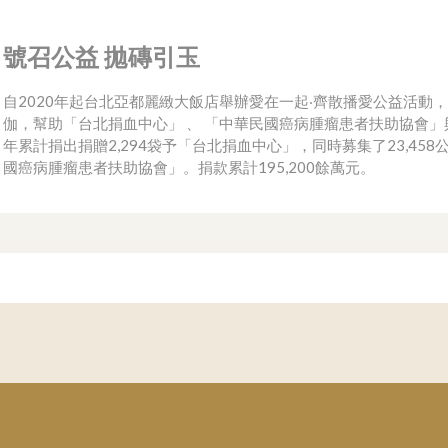
號召公益 拋磚引玉
自2020年起台北亞都麗緻大飯店舉辦愛在一起‧齊散播愛公益活動
伽，幫助「台北捐血中心」 、 「中華民國癌病腫瘤患者扶助協會
年累計捐出捐贈2,294袋予「台北捐血中心」，同時募集了23,45
國癌病腫瘤患者扶助協會」。捐款累計195,200餘萬元。