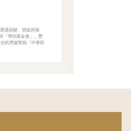
，透過捐髮、捐血與瑜
」與「博幼基金會」。歷
8公分的秀髮幫助「中華民