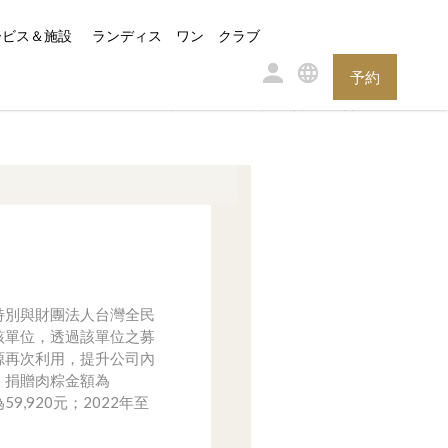
ービス＆施設
ランディス ワン クラブ
予約
永續ESG
環境與社會
社會公益
特別與財團法人台灣全民
該單位，透過該單位之募
源再次利用，提升公司內
元，捐贈肉粽金額為
59,920元；2022年至