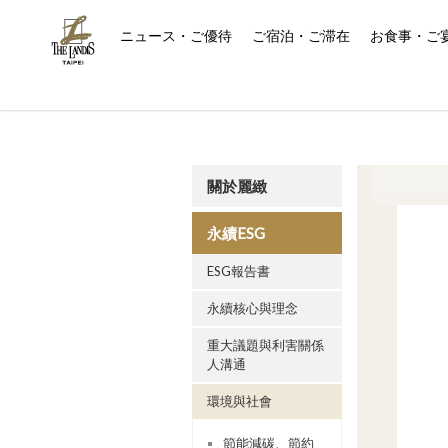
ニュース・ご優待
ご宿泊・ご滞在
お食事・ご
關於麗緻
永續ESG
ESG報告書
永續核心與理念
重大議題與利害關係
人溝通
環境與社會
節能減碳、節約