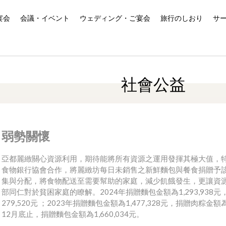
宴会
会議・イベント
ウェディング・ご宴会
旅行のしおり
サ
社會公益
弱勢關懷
亞都麗緻關心資源利用，期待能將所有資源之運用發揮其極大值，
食物銀行協會合作，將麗緻坊每日未銷售之新鮮麵包與餐食捐贈予
集與分配，將食物配送至需要幫助的家庭，減少飢餓發生，更讓資
部同仁對於貧困家庭的瞭解。2024年捐贈麵包金額為1,293,938
279,520元 ；2023年捐贈麵包金額為1,477,328元，捐贈肉粽金額為
12月底止，捐贈麵包金額為1,660,034元。