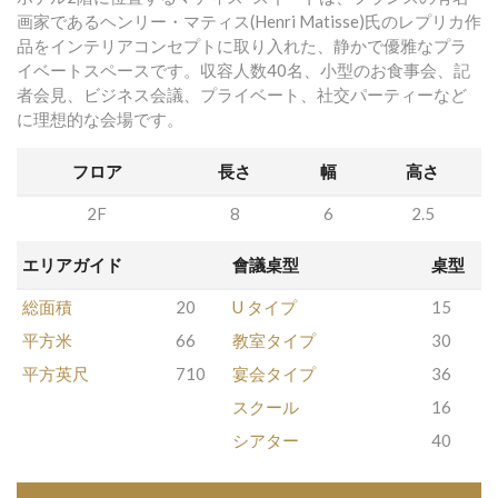
画家であるヘンリー・マティス(Henri Matisse)氏のレプリカ作
品をインテリアコンセプトに取り入れた、静かで優雅なプラ
イベートスペースです。収容人数40名、小型のお食事会、記
者会見、ビジネス会議、プライベート、社交パーティーなど
に理想的な会場です。
フロア
長さ
幅
高さ
2F
8
6
2.5
エリアガイド
會議桌型
桌型
総面積
20
U タイプ
15
平方米
66
教室タイプ
30
平方英尺
710
宴会タイプ
36
スクール
16
シアター
40