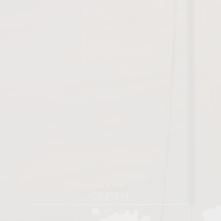
Local Time
03:29 PM
°C - °C