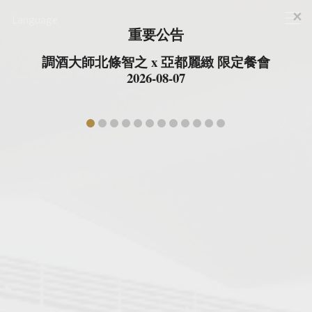
×
台北亚都丽致大饭店
Language
Cl
重要公告
調酒大師北條智之 x 亞都麗緻 限定餐會
2026-08-07
prev
ne