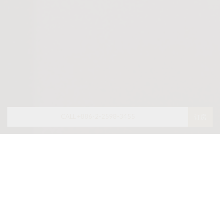
CALL +886-2-2598-3455
订房
最新消息
限时优惠
調酒大師北條智之 x 亞都麗緻大飯店 限
定餐會