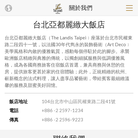
關於我們
台北亞都麗緻大飯店
台北亞都麗緻大飯店（The Landis Taipei﹞座落於台北市民權東
路二段四十一號，以法國30年代雋永的裝飾藝術（Art Deco﹞
美學風格和內斂的優雅氣質，感動每個停駐於此的腳步。承襲
歐洲飯店精緻與典雅的傳統，以獨創細膩服務與低調優雅風
格，成為各國商務旅客住宿飯店首選，兼具商務與休憩的住
房，提供旅客更甚於家的住宿體驗；此外，正統精緻的杭州、
嶄新概念的法式料理，讓人盡享品饕藝術，帶給賓客最細緻溫
馨的服務及甜蜜美好回憶。
飯店地址
104台北市中山區民權東路二段41號
電話
+886 -2 2597-1234
傳真
+886 -2 2596-9223