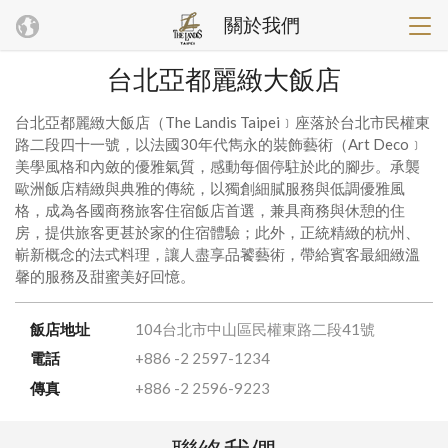
關於我們
台北亞都麗緻大飯店
台北亞都麗緻大飯店（The Landis Taipei﹞座落於台北市民權東
路二段四十一號，以法國30年代雋永的裝飾藝術（Art Deco﹞
美學風格和內斂的優雅氣質，感動每個停駐於此的腳步。承襲
歐洲飯店精緻與典雅的傳統，以獨創細膩服務與低調優雅風
格，成為各國商務旅客住宿飯店首選，兼具商務與休憩的住
房，提供旅客更甚於家的住宿體驗；此外，正統精緻的杭州、
嶄新概念的法式料理，讓人盡享品饕藝術，帶給賓客最細緻溫
馨的服務及甜蜜美好回憶。
飯店地址
104台北市中山區民權東路二段41號
電話
+886 -2 2597-1234
傳真
+886 -2 2596-9223