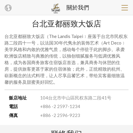
關於我們
台北亚都丽致大饭店
台北亚都丽致大饭店（The Landis Taipei﹞座落于台北市民权东
路二段四十一号，以法国30年代隽永的装饰艺术（Art Deco﹞
美学风格和内敛的优雅气质，感动每个停驻于此的脚步。承袭
欧洲饭店精致与典雅的传统，以独创细腻服务与低调优雅风
格，成为各国商务旅客住宿饭店首选，兼具商务与休憩的住
房，提供旅客更甚于家的住宿体验；此外，正统精致的杭州、
崭新概念的法式料理，让人尽享品饕艺术，带给宾客最细致温
馨的服务及甜蜜美好回忆。
飯店地址
104台北市中山區民权东路二段41号
電話
+886 -2 2597-1234
傳真
+886 -2 2596-9223