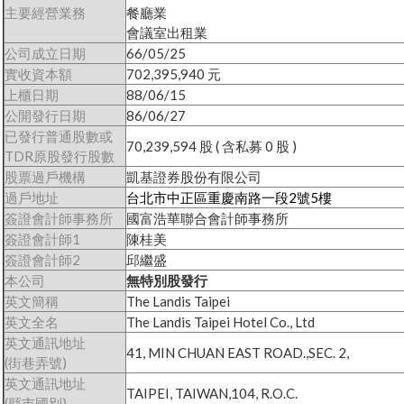
主要經營業務
餐廳業
會議室出租業
公司成立日期
66/05/25
實收資本額
702,395,940 元
上櫃日期
88/06/15
公開發行日期
86/06/27
已發行普通股數或
70,239,594 股 ( 含私募 0 股 )
TDR原股發行股數
股票過戶機構
凱基證券股份有限公司
過戶地址
台北市中正區重慶南路一段2號5樓
簽證會計師事務所
國富浩華聯合會計師事務所
簽證會計師1
陳桂美
簽證會計師2
邱繼盛
本公司
無特別股發行
英文簡稱
The Landis Taipei
英文全名
The Landis Taipei Hotel Co., Ltd
英文通訊地址
41, MIN CHUAN EAST ROAD.,SEC. 2,
(街巷弄號)
英文通訊地址
TAIPEI, TAIWAN,104, R.O.C.
(縣市國別)