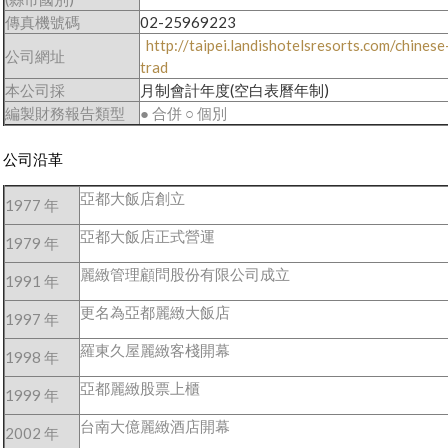
傳真機號碼
02-25969223
http://taipei.landishotelsresorts.com/chinese
公司網址
trad
本公司採
月制會計年度(空白表曆年制)
編製財務報告類型
● 合併 ○ 個別
公司沿革
亞都大飯店創立
1977 年
亞都大飯店正式營運
1979 年
麗緻管理顧問股份有限公司成立
1991 年
更名為亞都麗緻大飯店
1997 年
羅東久屋麗緻客棧開幕
1998 年
亞都麗緻股票上櫃
1999 年
台南大億麗緻酒店開幕
2002 年