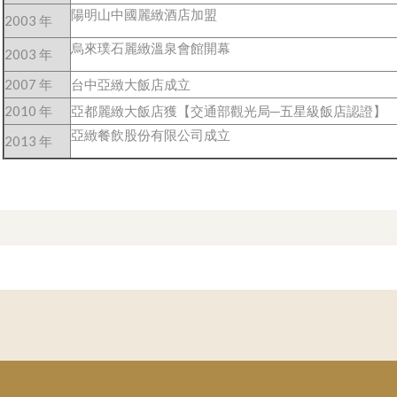
陽明山中國麗緻酒店加盟
2003 年
烏來璞石麗緻溫泉會館開幕
2003 年
2007 年
台中亞緻大飯店成立
2010 年
亞都麗緻大飯店獲【交通部觀光局─五星級飯店認證】
亞緻餐飲股份有限公司成立
2013 年