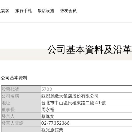
礼宴客
旅行手札
饭店设施
致友会员
公司基本資料及沿革
公司基本資料
股票代號
5703
公司名稱
亞都麗緻大飯店股份有限公司
地址
台北市中山區民權東路二段 41 號
董事長
周永裕
發言人
蔡逸文
發言人電話
02-77352366
觀光旅館業