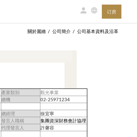
订房
關於麗緻
公司簡介
公司基本資料及沿革
產業類別
觀光事業
總機
02-25971234
總經理
徐宜寧
發言人職稱
集團資深財務會計協理
代理發言人
許馨容