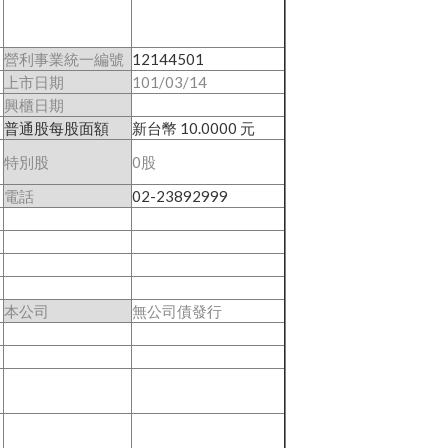
營利事業統一編號
12144501
上市日期
101/03/14
興櫃日期
普通股每股面額
新台幣 10.0000 元
特別股
0股
電話
02-23892999
本公司
無公司債發行