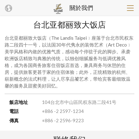
關於我們
台北亚都丽致大饭店
台北亚都丽致大饭店（The Landis Taipei﹞座落于台北市民权东
路二段四十一号，以法国30年代隽永的装饰艺术（Art Deco﹞
美学风格和内敛的优雅气质，感动每个停驻于此的脚步。承袭
欧洲饭店精致与典雅的传统，以独创细腻服务与低调优雅风
格，成为各国商务旅客住宿饭店首选，兼具商务与休憩的住
房，提供旅客更甚于家的住宿体验；此外，正统精致的杭州、
崭新概念的法式料理，让人尽享品饕艺术，带给宾客最细致温
馨的服务及甜蜜美好回忆。
飯店地址
104台北市中山區民权东路二段41号
電話
+886 -2 2597-1234
傳真
+886 -2 2596-9223