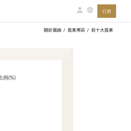
订房
關於麗緻
股東專區
前十大股東
例(%)