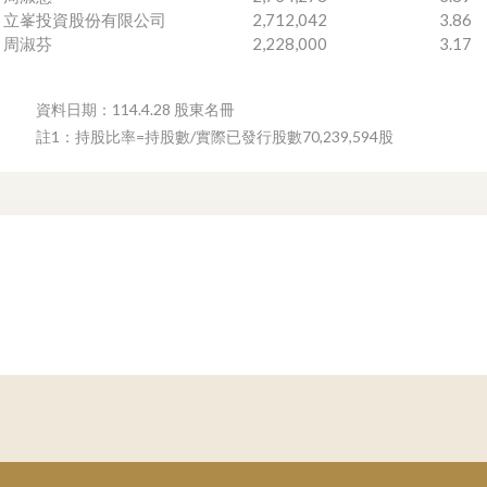
立峯投資股份有限公司
2,712,042
3.86
周淑芬
2,228,000
3.17
資料日期：114.4.28 股東名冊
註1：持股比率=持股數/實際已發行股數70,239,594股