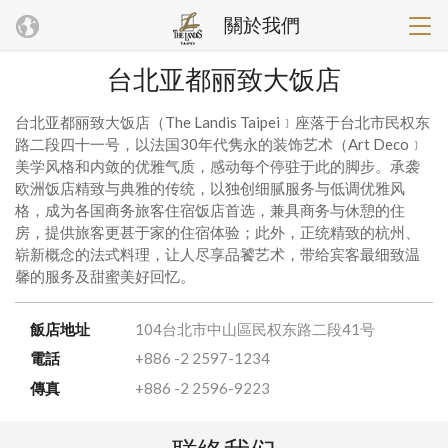
關於我們
台北亚都丽致大饭店
台北亚都丽致大饭店（The Landis Taipei﹞座落于台北市民权东
路二段四十一号，以法国30年代隽永的装饰艺术（Art Deco﹞
美学风格和内敛的优雅气质，感动每个停驻于此的脚步。承袭
欧洲饭店精致与典雅的传统，以独创细腻服务与低调优雅风
格，成为各国商务旅客住宿饭店首选，兼具商务与休憩的住
房，提供旅客更甚于家的住宿体验；此外，正统精致的杭州、
崭新概念的法式料理，让人尽享品饕艺术，带给宾客最细致温
馨的服务及甜蜜美好回忆。
飯店地址
104台北市中山區民权东路二段41号
電話
+886 -2 2597-1234
傳真
+886 -2 2596-9223