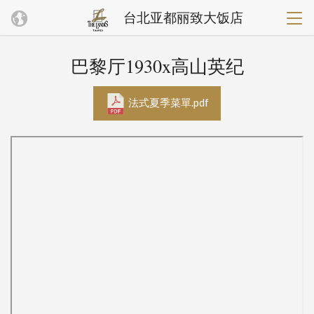
台北亚都丽致大饭店
巴黎厅1930x高山英纪
法式夏季菜單.pdf