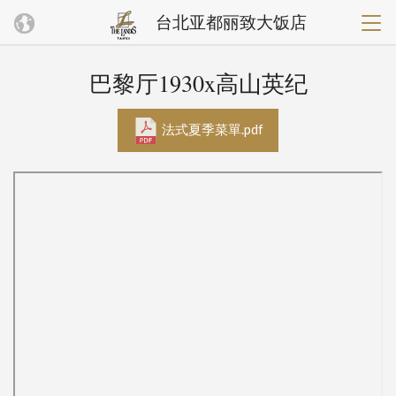
台北亚都丽致大饭店
巴黎厅1930x高山英纪
法式夏季菜單.pdf