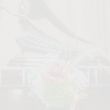
Local Time
07:40 PM
°C - °C