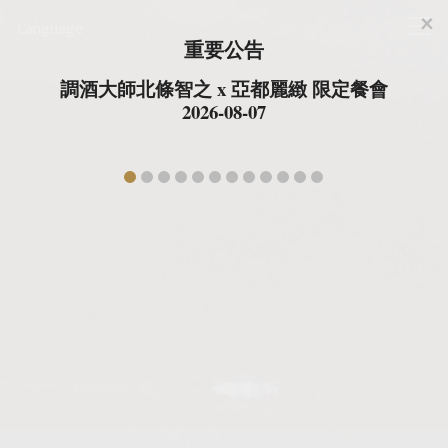
×
台北亚都丽致大饭店
Language
Cl
重要公告
調酒大師北條智之 x 亞都麗緻 限定餐會
亞都
2026-08-07
prev
ne