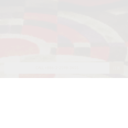
CALL +886-2-2598-3455
订房
最新消息
限时优惠
調酒大師北條智之 x 亞都麗緻大飯店 限
定餐會