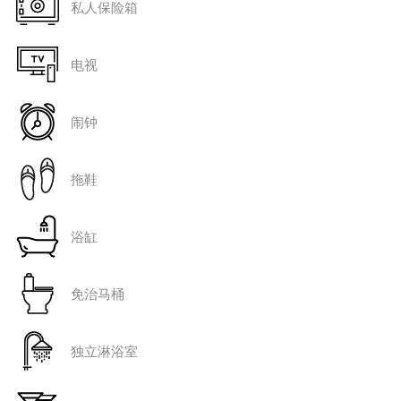
私人保险箱
电视
闹钟
拖鞋
浴缸
免治马桶
独立淋浴室