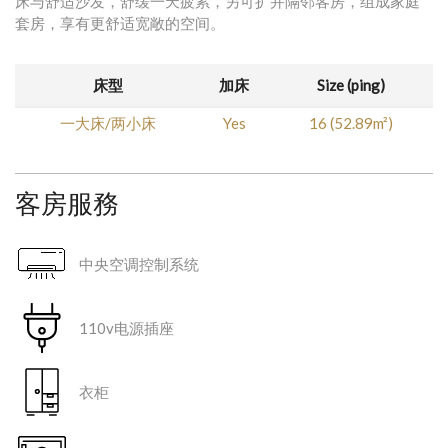
床与舒适沙发，舒缓一天疲累，另可扩并隔邻客房，组成家庭
套房，享有更舒适宽敞的空间。
床型
加床
Size (ping)
一大床/两小床
Yes
16 (52.89m²)
客房服務
中央空调控制系统
110v电源插座
衣柜