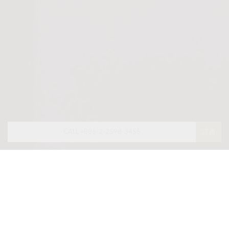
CALL +886-2-2598-3455
訂房
最新消息
限時優惠
調酒大師北條智之 x 亞都麗緻大飯店 限
定餐會