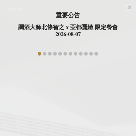
×
台北亞都麗緻大飯店
Language
Cl
重要公告
調酒大師北條智之 x 亞都麗緻 限定餐會
2026-08-07
prev
ne