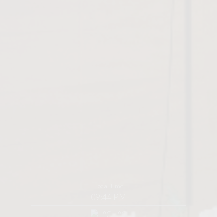
Local Time
09:44 PM
°C - °C