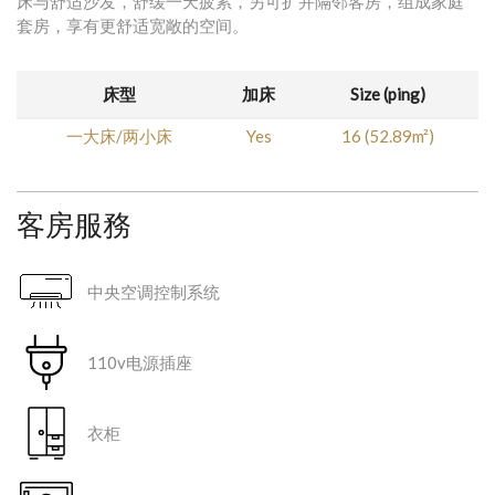
床与舒适沙发，舒缓一天疲累，另可扩并隔邻客房，组成家庭
套房，享有更舒适宽敞的空间。
床型
加床
Size (ping)
一大床/两小床
Yes
16 (52.89m²)
客房服務
中央空调控制系统
110v电源插座
衣柜