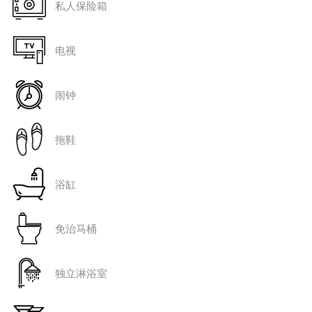
私人保险箱
电视
闹钟
拖鞋
浴缸
免治马桶
独立淋浴室