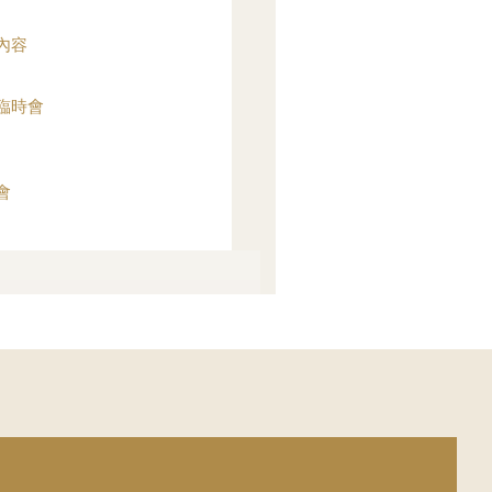
內容
臨時會
會