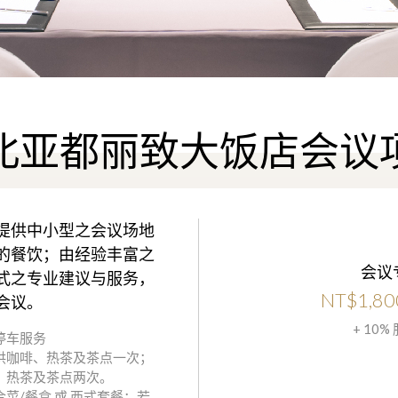
北亚都丽致大饭店会议
提供中小型之会议场地
的餐饮；由经验丰富之
会议
式之专业建议与服务，
NT$1,80
会议。
+ 10%
停车服务
供咖啡、热茶及茶点一次；
、热茶及茶点两次。
菜/餐盒 或 西式套餐；若