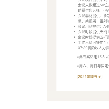
会议人数超过50
助餐供您选择。(西
会议器材提供：多
板、简报架、雷射
会议用品提供：A
会议时段提供无线
会议时段提供五折
工作人员可提前半
07:30将酌收人力费用
※
此专案适用15人
※周六、周日与国定
[2026會議專案]