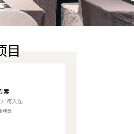
项目
专案
0
/ 每人起
 服務費