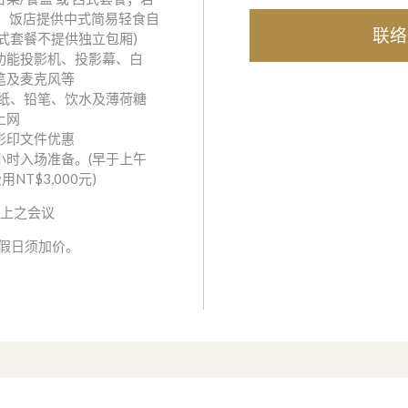
位，饭店提供中式简易轻食自
联络
式套餐不提供独立包厢)
功能投影机、投影幕、白
笔及麦克风等
4纸、铅笔、饮水及薄荷糖
上网
影印文件优惠
小时入场准备。(早于上午
NT$3,000元)
以上之会议
假日
须加价
。