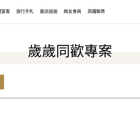
禮宴客
旅行手札
飯店設施
緻友會員
高鐵聯票
歲歲同歡專案