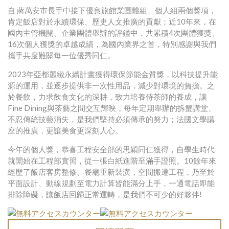
自 蔣萬安市長手中接下優良旅館業團體組、個人組兩個獎項，
肯定飯店對於永續環保、歷史人文推廣的貢獻；近10年來，在
國內主管機關、企業團體舉辦的評鑑中，共累積4次團體獲獎、
16次個人獲獎的卓越成績，為國內業界之首，特別感謝與我們
攜手共度難關每一位優秀同仁。
2023年亞都麗緻永續計畫獲得環保節能金質獎，以科技提升能
源的運用，並逐步提供非一次性用品，減少對環境的負擔。之
於餐飲，力求飲食文化的深耕，致力培養侍茶師的養成，讓
Fine Dining與茶藝之間交互輝映，每年定期舉辦的拆蟹講堂、
不忍傳統技藝消失，是我們堅持必須傳承的努力；法國文學講
座的推廣，更讓美食更深刻人心。
今年的個人獎，恭喜工程安全部的思穎同仁獲得，自學生時代
就開始在工程部實習，從一張白紙進階至滿手證照。10餘年來
經歷了飯店客房整修、餐廳重新裝潢，空間搬遷工程，乃至於
平面設計、動線規劃至電力計算皆能滿分上手，一通電話即能
排除障礙，讓飯店回歸正常運轉，是我們不可少的好夥伴!