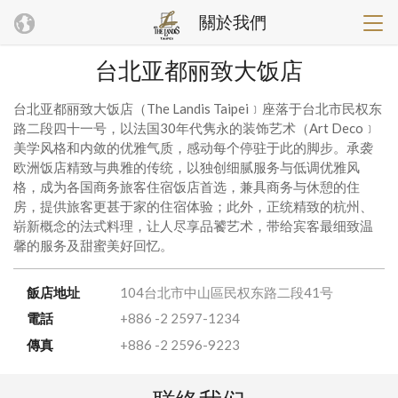
關於我們
台北亚都丽致大饭店
台北亚都丽致大饭店（The Landis Taipei﹞座落于台北市民权东
路二段四十一号，以法国30年代隽永的装饰艺术（Art Deco﹞
美学风格和内敛的优雅气质，感动每个停驻于此的脚步。承袭
欧洲饭店精致与典雅的传统，以独创细腻服务与低调优雅风
格，成为各国商务旅客住宿饭店首选，兼具商务与休憩的住
房，提供旅客更甚于家的住宿体验；此外，正统精致的杭州、
崭新概念的法式料理，让人尽享品饕艺术，带给宾客最细致温
馨的服务及甜蜜美好回忆。
飯店地址
104台北市中山區民权东路二段41号
電話
+886 -2 2597-1234
傳真
+886 -2 2596-9223