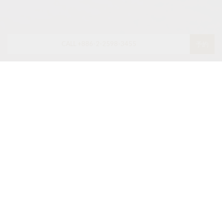
CALL +886-2-2598-3455
予約
ニュース・ご優待
期間限定プラン
トップバーテンダー 北條智之 × The
Landis Taipei 限定ディナーイベント
2026-08-07
期間限定プラン
The Landis Taipei Tien Hsiang Lo Debuts
Its First-Ever Mid-Autumn Mooncake
Collection