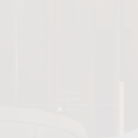
Local Time
01:35 AM
°C - °C