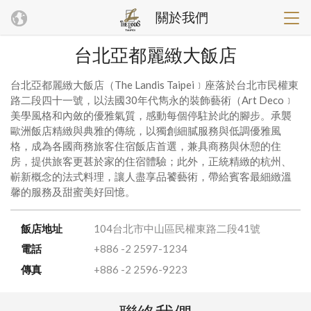
關於我們
台北亞都麗緻大飯店
台北亞都麗緻大飯店（The Landis Taipei﹞座落於台北市民權東
路二段四十一號，以法國30年代雋永的裝飾藝術（Art Deco﹞
美學風格和內斂的優雅氣質，感動每個停駐於此的腳步。承襲
歐洲飯店精緻與典雅的傳統，以獨創細膩服務與低調優雅風
格，成為各國商務旅客住宿飯店首選，兼具商務與休憩的住
房，提供旅客更甚於家的住宿體驗；此外，正統精緻的杭州、
嶄新概念的法式料理，讓人盡享品饕藝術，帶給賓客最細緻溫
馨的服務及甜蜜美好回憶。
飯店地址
104台北市中山區民權東路二段41號
電話
+886 -2 2597-1234
傳真
+886 -2 2596-9223