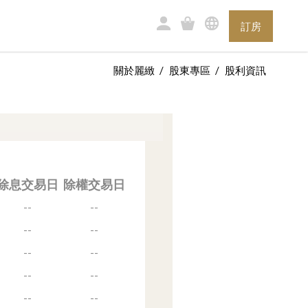
訂房
關於麗緻
股東專區
股利資訊
除息交易日
除權交易日
--
--
--
--
--
--
--
--
--
--