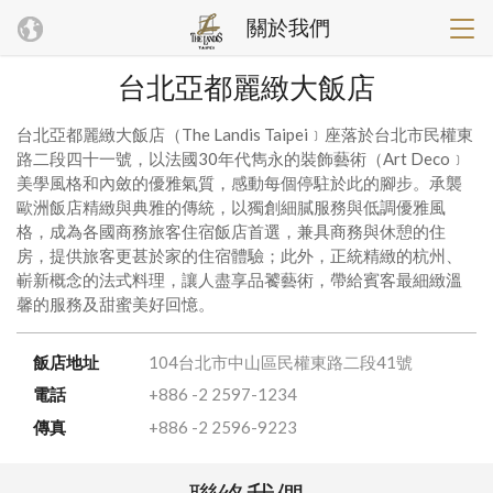
關於我們
台北亞都麗緻大飯店
台北亞都麗緻大飯店（The Landis Taipei﹞座落於台北市民權東
路二段四十一號，以法國30年代雋永的裝飾藝術（Art Deco﹞
美學風格和內斂的優雅氣質，感動每個停駐於此的腳步。承襲
歐洲飯店精緻與典雅的傳統，以獨創細膩服務與低調優雅風
格，成為各國商務旅客住宿飯店首選，兼具商務與休憩的住
房，提供旅客更甚於家的住宿體驗；此外，正統精緻的杭州、
嶄新概念的法式料理，讓人盡享品饕藝術，帶給賓客最細緻溫
馨的服務及甜蜜美好回憶。
飯店地址
104台北市中山區民權東路二段41號
電話
+886 -2 2597-1234
傳真
+886 -2 2596-9223