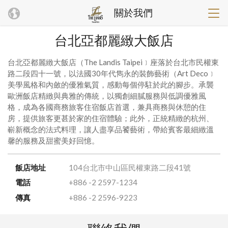
關於我們
台北亞都麗緻大飯店
台北亞都麗緻大飯店（The Landis Taipei﹞座落於台北市民權東
路二段四十一號，以法國30年代雋永的裝飾藝術（Art Deco﹞
美學風格和內斂的優雅氣質，感動每個停駐於此的腳步。承襲
歐洲飯店精緻與典雅的傳統，以獨創細膩服務與低調優雅風
格，成為各國商務旅客住宿飯店首選，兼具商務與休憩的住
房，提供旅客更甚於家的住宿體驗；此外，正統精緻的杭州、
嶄新概念的法式料理，讓人盡享品饕藝術，帶給賓客最細緻溫
馨的服務及甜蜜美好回憶。
飯店地址
104台北市中山區民權東路二段41號
電話
+886 -2 2597-1234
傳真
+886 -2 2596-9223