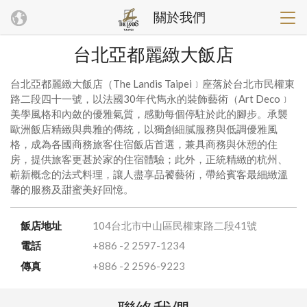
關於我們
台北亞都麗緻大飯店
台北亞都麗緻大飯店（The Landis Taipei﹞座落於台北市民權東
路二段四十一號，以法國30年代雋永的裝飾藝術（Art Deco﹞
美學風格和內斂的優雅氣質，感動每個停駐於此的腳步。承襲
歐洲飯店精緻與典雅的傳統，以獨創細膩服務與低調優雅風
格，成為各國商務旅客住宿飯店首選，兼具商務與休憩的住
房，提供旅客更甚於家的住宿體驗；此外，正統精緻的杭州、
嶄新概念的法式料理，讓人盡享品饕藝術，帶給賓客最細緻溫
馨的服務及甜蜜美好回憶。
飯店地址
104台北市中山區民權東路二段41號
電話
+886 -2 2597-1234
傳真
+886 -2 2596-9223