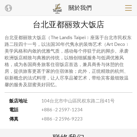
關於我們
台北亚都丽致大饭店
台北亚都丽致大饭店（The Landis Taipei﹞座落于台北市民权东
路二段四十一号，以法国30年代隽永的装饰艺术（Art Deco﹞
美学风格和内敛的优雅气质，感动每个停驻于此的脚步。承袭
欧洲饭店精致与典雅的传统，以独创细腻服务与低调优雅风
格，成为各国商务旅客住宿饭店首选，兼具商务与休憩的住
房，提供旅客更甚于家的住宿体验；此外，正统精致的杭州、
崭新概念的法式料理，让人尽享品饕艺术，带给宾客最细致温
馨的服务及甜蜜美好回忆。
飯店地址
104台北市中山區民权东路二段41号
電話
+886 -2 2597-1234
傳真
+886 -2 2596-9223