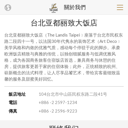
關於我們
台北亚都丽致大饭店
台北亚都丽致大饭店（The Landis Taipei﹞座落于台北市民权东
路二段四十一号，以法国30年代隽永的装饰艺术（Art Deco﹞
美学风格和内敛的优雅气质，感动每个停驻于此的脚步。承袭
欧洲饭店精致与典雅的传统，以独创细腻服务与低调优雅风
格，成为各国商务旅客住宿饭店首选，兼具商务与休憩的住
房，提供旅客更甚于家的住宿体验；此外，正统精致的杭州、
崭新概念的法式料理，让人尽享品饕艺术，带给宾客最细致温
馨的服务及甜蜜美好回忆。
飯店地址
104台北市中山區民权东路二段41号
電話
+886 -2 2597-1234
傳真
+886 -2 2596-9223