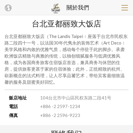
關於我們
台北亚都丽致大饭店
台北亚都丽致大饭店（The Landis Taipei﹞座落于台北市民权东
路二段四十一号，以法国30年代隽永的装饰艺术（Art Deco﹞
美学风格和内敛的优雅气质，感动每个停驻于此的脚步。承袭
欧洲饭店精致与典雅的传统，以独创细腻服务与低调优雅风
格，成为各国商务旅客住宿饭店首选，兼具商务与休憩的住
房，提供旅客更甚于家的住宿体验；此外，正统精致的杭州、
崭新概念的法式料理，让人尽享品饕艺术，带给宾客最细致温
馨的服务及甜蜜美好回忆。
飯店地址
104台北市中山區民权东路二段41号
電話
+886 -2 2597-1234
傳真
+886 -2 2596-9223