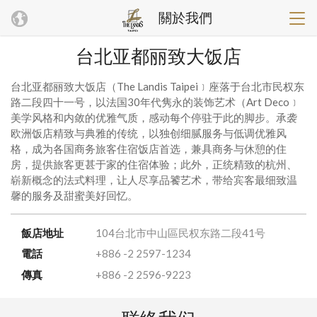
關於我們
台北亚都丽致大饭店
台北亚都丽致大饭店（The Landis Taipei﹞座落于台北市民权东
路二段四十一号，以法国30年代隽永的装饰艺术（Art Deco﹞
美学风格和内敛的优雅气质，感动每个停驻于此的脚步。承袭
欧洲饭店精致与典雅的传统，以独创细腻服务与低调优雅风
格，成为各国商务旅客住宿饭店首选，兼具商务与休憩的住
房，提供旅客更甚于家的住宿体验；此外，正统精致的杭州、
崭新概念的法式料理，让人尽享品饕艺术，带给宾客最细致温
馨的服务及甜蜜美好回忆。
飯店地址
104台北市中山區民权东路二段41号
電話
+886 -2 2597-1234
傳真
+886 -2 2596-9223