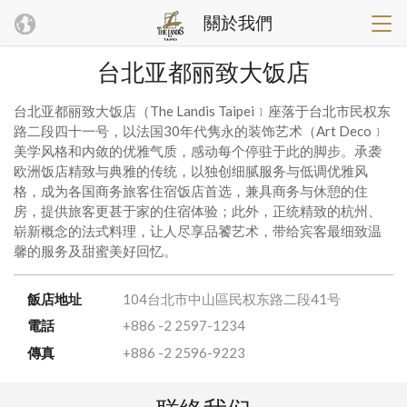
關於我們
台北亚都丽致大饭店
台北亚都丽致大饭店（The Landis Taipei﹞座落于台北市民权东
路二段四十一号，以法国30年代隽永的装饰艺术（Art Deco﹞
美学风格和内敛的优雅气质，感动每个停驻于此的脚步。承袭
欧洲饭店精致与典雅的传统，以独创细腻服务与低调优雅风
格，成为各国商务旅客住宿饭店首选，兼具商务与休憩的住
房，提供旅客更甚于家的住宿体验；此外，正统精致的杭州、
崭新概念的法式料理，让人尽享品饕艺术，带给宾客最细致温
馨的服务及甜蜜美好回忆。
飯店地址
104台北市中山區民权东路二段41号
電話
+886 -2 2597-1234
傳真
+886 -2 2596-9223